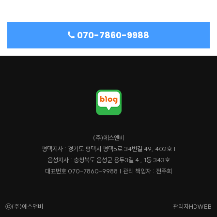
070-7860-9988
(주)에스앤비
평택지사 : 경기도 평택시 평택5로 34번길 49, 402호 |
음성지사 : 충청북도 음성군 용두3길 4 , 1동 343호
대표번호 070-7860-9988 | 관리 책임자 : 전주희
ⓒ(주)에스앤비
관리자
HDWEB