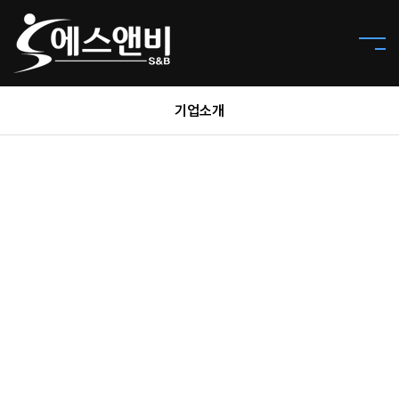
기업소개
Map
오시는 길
평택 본사(Head office)
경기도 평택시 평택5로34번길 49, 402호 (명동빌딩)
070-7860-9988
070-7860-9990
음성지사(Branch office)
충청북도 음성군 맹동면 두성리 1343번지 205호(경동스마트
밸리)